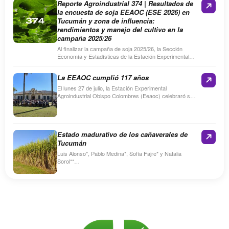
Reporte Agroindustrial 374 | Resultados de
la encuesta de soja EEAOC (ESE 2026) en
Tucumán y zona de influencia:
rendimientos y manejo del cultivo en la
campaña 2025/26
Al finalizar la campaña de soja 2025/26, la Sección
Economía y Estadísticas de la Estación Experimental
Agroindustrial Obispo Colombres (EEAOC) realizó la
Encuesta de soja…
La EEAOC cumplió 117 años
El lunes 27 de julio, la Estación Experimental
Agroindustrial Obispo Colombres (Eeaoc) celebraró su
117º aniversario con un acto en su sede de Las Talitas.
…
Estado madurativo de los cañaverales de
Tucumán
Luis Alonso*, Pablo Medina*, Sofía Fajre* y Natalia
Sorol**
Resume
Entre los días 22 y 23 de junio de 2026, personal técnico
de la Sección…