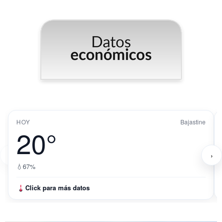
HOY
Bajastine
20°
‹
›
💧
67%
Click para más datos