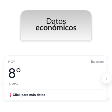
HOY
Bajastine
8°
‹
›
💧
73%
Click para más datos