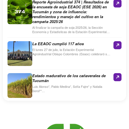
Reporte Agroindustrial 374 | Resultados de
la encuesta de soja EEAOC (ESE 2026) en
Tucumán y zona de influencia:
rendimientos y manejo del cultivo en la
campaña 2025/26
Al finalizar la campaña de soja 2025/26, la Sección
Economía y Estadísticas de la Estación Experimental
Agroindustrial Obispo Colombres (EEAOC) realizó la
Encuesta de soja…
La EEAOC cumplió 117 años
El lunes 27 de julio, la Estación Experimental
Agroindustrial Obispo Colombres (Eeaoc) celebraró su
117º aniversario con un acto en su sede de Las Talitas.
…
Estado madurativo de los cañaverales de
Tucumán
Luis Alonso*, Pablo Medina*, Sofía Fajre* y Natalia
Sorol**
Resume
Entre los días 22 y 23 de junio de 2026, personal técnico
de la Sección…