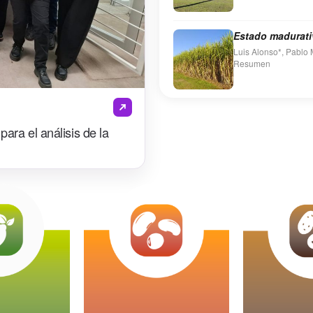
Estado madurati
Luis Alonso*, Pablo M
Re
Entre los días 22 y 2
Sección…
ara el análisis de la