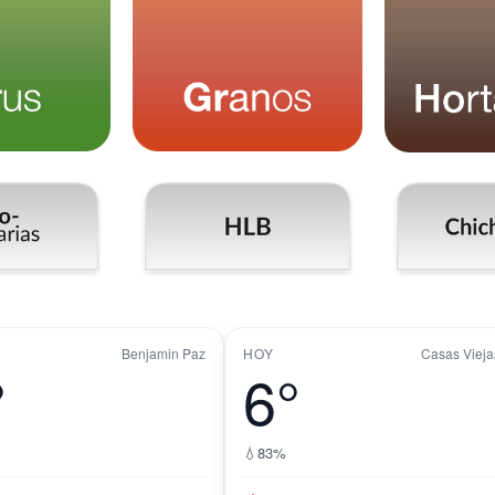
Benjamin Paz
HOY
Casas Vieja
°
6°
💧
83%