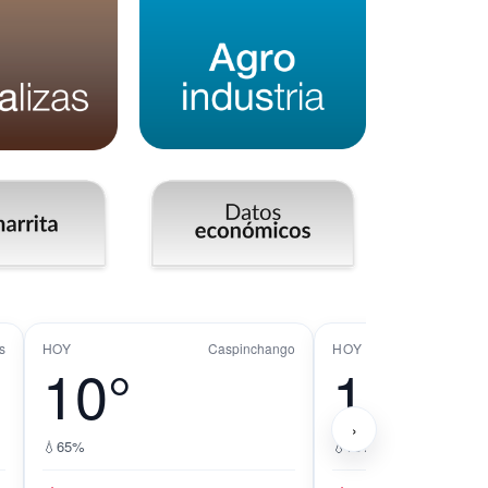
s
HOY
Caspinchango
HOY
10°
11°
›
💧
65%
💧
79%