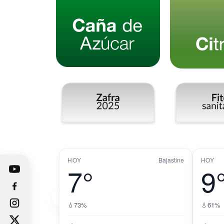
HOY
Bajastine
HOY
7°
9
‹
💧
73%
💧
61%