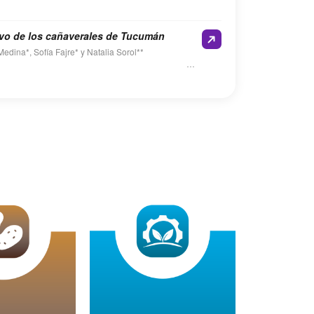
vo de los cañaverales de Tucumán
edina*, Sofía Fajre* y Natalia Sorol**
sumen
3 de junio de 2026, personal técnico de la