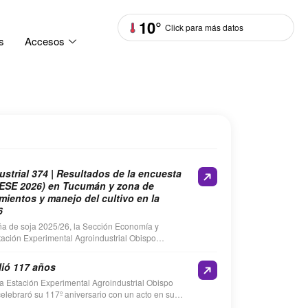
10°
Click para más datos
s
Accesos
strial 374 | Resultados de la encuesta
ESE 2026) en Tucumán y zona de
imientos y manejo del cultivo en la
6
aña de soja 2025/26, la Sección Economía y
stación Experimental Agroindustrial Obispo
ealizó la Encuesta de soja…
ió 117 años
 la Estación Experimental Agroindustrial Obispo
lebraró su 117º aniversario con un acto en su
…