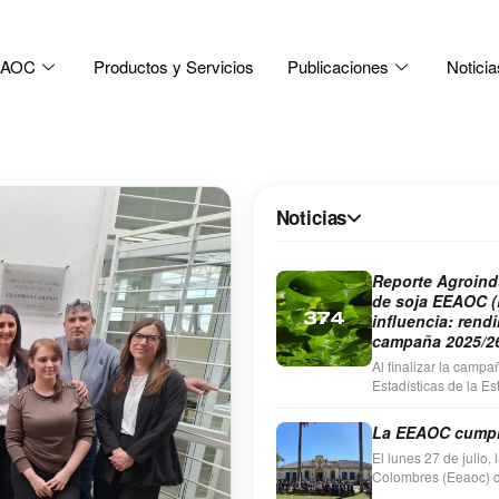
EEAOC
Productos y Servicios
Publicaciones
Noticia
Noticias
Reporte Agroindu
de soja EEAOC (
influencia: rend
campaña 2025/2
Al finalizar la camp
Estadísticas de la E
Colombres (EEAOC) r
La EEAOC cumpl
El lunes 27 de julio,
Colombres (Eeaoc) ce
sede de Las Talitas.