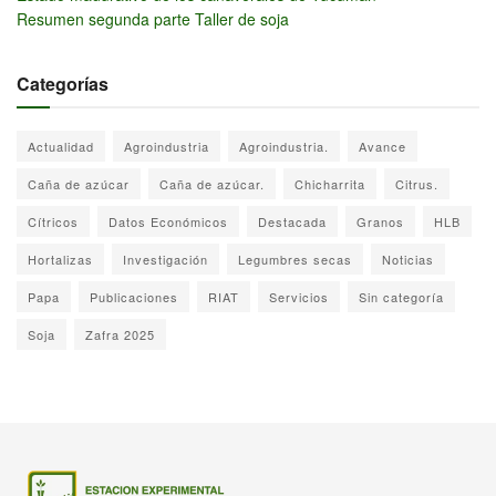
Resumen segunda parte Taller de soja
Categorías
Actualidad
Agroindustria
Agroindustria.
Avance
Caña de azúcar
Caña de azúcar.
Chicharrita
Citrus.
Cítricos
Datos Económicos
Destacada
Granos
HLB
Hortalizas
Investigación
Legumbres secas
Noticias
Papa
Publicaciones
RIAT
Servicios
Sin categoría
Soja
Zafra 2025