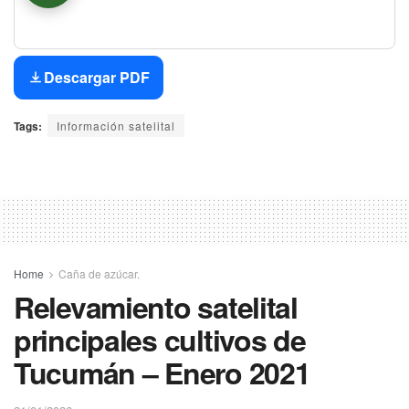
Asistente Virtual
En línea
Descargar PDF
Tags:
Información satelital
Home
Caña de azúcar.
Relevamiento satelital
principales cultivos de
Tucumán – Enero 2021