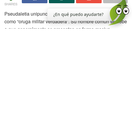
SHARES
Pseudaletia unipuncta (Haworth) conocida vulgarmente
¿En qué puedo ayudarte?
como “oruga militar verdadera”. Su nombre común se debe
a que generalmente se presentan en forma masiva,
desplazándose como un gran frente que puede abarcar
varias hectáreas, dañando las hojas, brotes y tallos tiernos.
En el año 1998 se detectaron importantes daños
producidos por orugas defoliadoras en brotes de caña de
azúcar de lotes ubicados en el departamento Cruz Alta.
Durante la campaña 2006-2007 fue reportado el ataque de
esta oruga a principios del mes septiembre, en una finca
localizada en la ciudad de Alberdi.
Cuando los lotes están muy atacados se puede observar
que las hojas más desarrolladas están comidas, y en
algunos casos queda solo la nervadura principal. También
se observa que los brotes tiernos fueron cortados a pocos