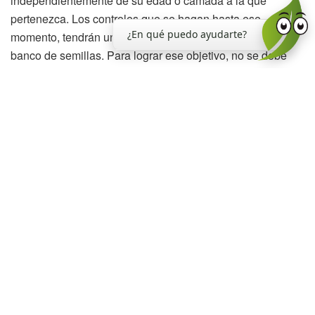
independientemente de su edad o camada a la que
pertenezca. Los controles que se hagan hasta ese
¿En qué puedo ayudarte?
momento, tendrán un alto impacto en la reducción de su
banco de semillas. Para lograr ese objetivo, no se debe
descartar ninguna estrategia de control, sea
manual,mecánica o química.
Las labranzas mecánicas son eficientes para el control en
la trocha y limitan la competencia temprana que afecta la
brotación de la caña. Pero son las plantas originadas en la
línea del surco, durante los meses de octubre y noviembre,
las que tienen mayores probabilidades de cubrir al
cañaveral y de producir gran cantidad de semillas.
Cuando el follaje de la caña se ha cerrado, los nuevos
individuos de tupulo (camadas tardías) sufren la falta de
luz, ya que el cultivo absorbe gran parte de las longitudes
de onda fotosintéticamente activas. En la Eeaoc, hemos