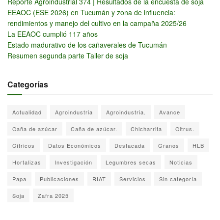
Reporte Agroindustrial 374 | Resultados de la encuesta de soja
EEAOC (ESE 2026) en Tucumán y zona de influencia:
rendimientos y manejo del cultivo en la campaña 2025/26
La EEAOC cumplió 117 años
Estado madurativo de los cañaverales de Tucumán
Resumen segunda parte Taller de soja
Categorías
Actualidad
Agroindustria
Agroindustria.
Avance
Caña de azúcar
Caña de azúcar.
Chicharrita
Citrus.
Cítricos
Datos Económicos
Destacada
Granos
HLB
Hortalizas
Investigación
Legumbres secas
Noticias
Papa
Publicaciones
RIAT
Servicios
Sin categoría
Soja
Zafra 2025