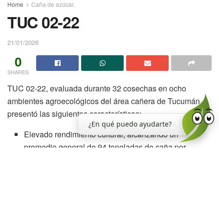
Home
Caña de azúcar.
TUC 02-22
21/01/2026
0
SHARES
TUC 02-22, evaluada durante 32 cosechas en ocho
ambientes agroecológicos del área cañera de Tucumán,
presentó las siguientes características:
¿En qué puedo ayudarte?
Elevado rendimiento cultural, alcanzando un
promedio general de 94 toneladas de caña por
hectárea.
Elevado contenido sacarino, superando a LCP 85-
384 desde inicio hasta fin de zafra. TUC 02-22 se
comportó, por lo tanto, como un cultivar de
maduración temprana con una sobresaliente