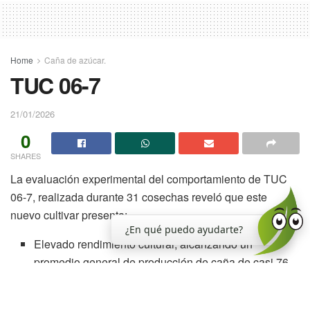
Home
Caña de azúcar.
TUC 06-7
21/01/2026
0
SHARES
La evaluación experimental del comportamiento de TUC
06-7, realizada durante 31 cosechas reveló que este
nuevo cultivar presenta:
¿En qué puedo ayudarte?
Elevado rendimiento cultural, alcanzando un
promedio general de producción de caña de casi 76
t/ha. Este valor superó en promedio en casi 4 t/ha al
de la variedad testigo LCP 85-384.