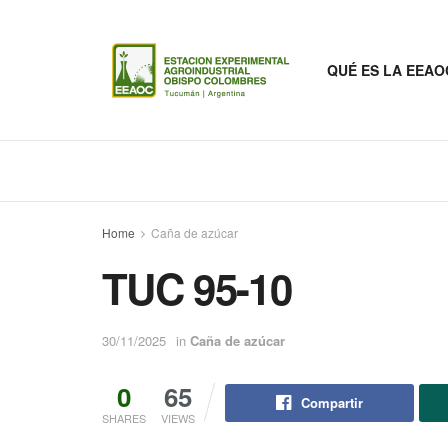
QUÉ ES LA EEAO
Home
Caña de azúcar
TUC 95-10
30/11/2025
in
Caña de azúcar
0
65
Compartir
SHARES
VIEWS