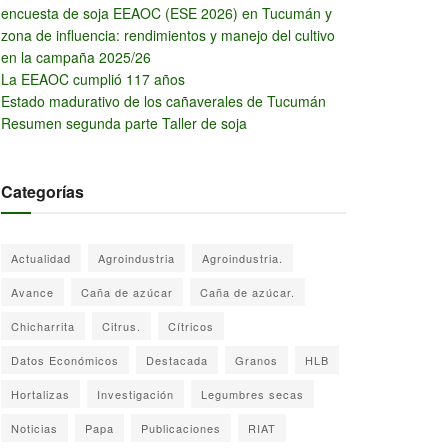
encuesta de soja EEAOC (ESE 2026) en Tucumán y
zona de influencia: rendimientos y manejo del cultivo
en la campaña 2025/26
La EEAOC cumplió 117 años
Estado madurativo de los cañaverales de Tucumán
Resumen segunda parte Taller de soja
Categorías
Actualidad
Agroindustria
Agroindustria.
Avance
Caña de azúcar
Caña de azúcar.
Chicharrita
Citrus.
Cítricos
Datos Económicos
Destacada
Granos
HLB
Hortalizas
Investigación
Legumbres secas
Noticias
Papa
Publicaciones
RIAT