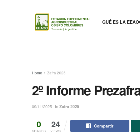
QUÉ ES LA EEAO
Home
Zafra 2025
2º Informe Prezafr
09/11/2025
in
Zafra 2025
0
24
Compartir
SHARES
VIEWS