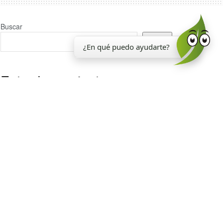
Buscar
Buscar
¿En qué puedo ayudarte?
Entradas recientes
La EEAOC inauguró un nuevo laboratorio para el
análisis de la calidad de la caña de azúcar
Reporte Agroindustrial 374 | Resultados de la
encuesta de soja EEAOC (ESE 2026) en Tucumán y
zona de influencia: rendimientos y manejo del cultivo
en la campaña 2025/26
La EEAOC cumplió 117 años
Estado madurativo de los cañaverales de Tucumán
Resumen segunda parte Taller de soja