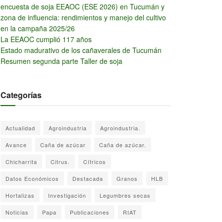
encuesta de soja EEAOC (ESE 2026) en Tucumán y
zona de influencia: rendimientos y manejo del cultivo
en la campaña 2025/26
La EEAOC cumplió 117 años
Estado madurativo de los cañaverales de Tucumán
Resumen segunda parte Taller de soja
Categorías
Actualidad
Agroindustria
Agroindustria.
Avance
Caña de azúcar
Caña de azúcar.
Chicharrita
Citrus.
Cítricos
Datos Económicos
Destacada
Granos
HLB
Hortalizas
Investigación
Legumbres secas
Noticias
Papa
Publicaciones
RIAT