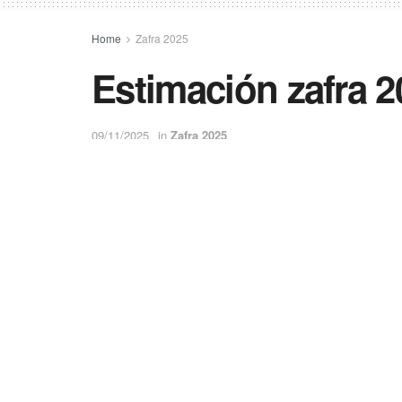
Home
Zafra 2025
Estimación zafra 2
09/11/2025
in
Zafra 2025
0
23
Compartir
SHARES
VIEWS