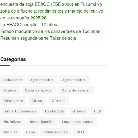
encuesta de soja EEAOC (ESE 2026) en Tucumán y
zona de influencia: rendimientos y manejo del cultivo
en la campaña 2025/26
La EEAOC cumplió 117 años
Estado madurativo de los cañaverales de Tucumán
Resumen segunda parte Taller de soja
Categorías
Actualidad
Agroindustria
Agroindustria.
Avance
Caña de azúcar
Caña de azúcar.
Chicharrita
Citrus.
Cítricos
Datos Económicos
Destacada
Granos
HLB
Hortalizas
Investigación
Legumbres secas
Noticias
Papa
Publicaciones
RIAT