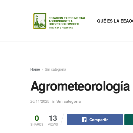
QUÉ ES LA EEAO
Home
Sin categoría
Agrometeorología
26/11/2025
in
Sin categoría
0
13
Compartir
SHARES
VIEWS