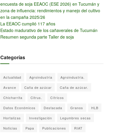
encuesta de soja EEAOC (ESE 2026) en Tucumán y
zona de influencia: rendimientos y manejo del cultivo
en la campaña 2025/26
La EEAOC cumplió 117 años
Estado madurativo de los cañaverales de Tucumán
Resumen segunda parte Taller de soja
Categorías
Actualidad
Agroindustria
Agroindustria.
Avance
Caña de azúcar
Caña de azúcar.
Chicharrita
Citrus.
Cítricos
Datos Económicos
Destacada
Granos
HLB
Hortalizas
Investigación
Legumbres secas
Noticias
Papa
Publicaciones
RIAT