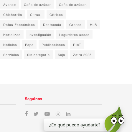
Avance
Caña de azúcar
Caña de azúcar.
Chicharrita
Citrus.
Cítricos
Datos Económicos
Destacada
Granos
HLB
Hortalizas
Investigación
Legumbres secas
Noticias
Papa
Publicaciones
RIAT
Servicios
Sin categoría
Soja
Zafra 2025
Seguinos
¿En qué puedo ayudarte?