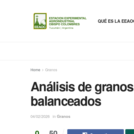
QUÉ ES LA EEAO
Home
Granos
Análisis de granos
balanceados
04/02/2026
in
Granos
0
50