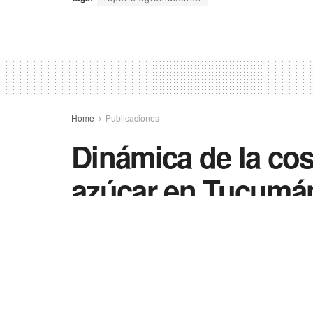
Home
Publicaciones
Dinámica de la co
azúcar en Tucumán
09/11/2025
in
Publicaciones
0
33
Compartir
SHARES
VIEWS