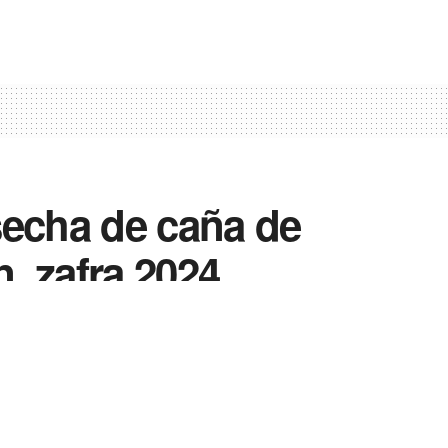
secha de caña de
, zafra 2024
0
0
Enviar
Enviar