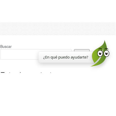
Buscar
Buscar
¿En qué puedo ayudarte?
Entradas recientes
La EEAOC inauguró un nuevo laboratorio para el
análisis de la calidad de la caña de azúcar
Reporte Agroindustrial 374 | Resultados de la
encuesta de soja EEAOC (ESE 2026) en Tucumán y
zona de influencia: rendimientos y manejo del cultivo
en la campaña 2025/26