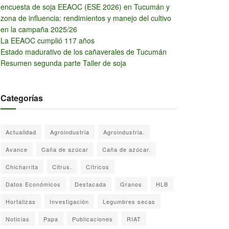
encuesta de soja EEAOC (ESE 2026) en Tucumán y
zona de influencia: rendimientos y manejo del cultivo
en la campaña 2025/26
La EEAOC cumplió 117 años
Estado madurativo de los cañaverales de Tucumán
Resumen segunda parte Taller de soja
Categorías
Actualidad
Agroindustria
Agroindustria.
Avance
Caña de azúcar
Caña de azúcar.
Chicharrita
Citrus.
Cítricos
Datos Económicos
Destacada
Granos
HLB
Hortalizas
Investigación
Legumbres secas
Noticias
Papa
Publicaciones
RIAT