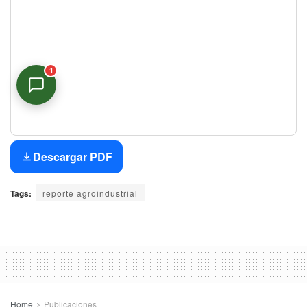
1
Asistente Virtual
En línea
Descargar PDF
Tags:
reporte agroindustrial
Home
Publicaciones