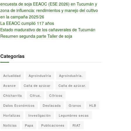
encuesta de soja EEAOC (ESE 2026) en Tucumán y
zona de influencia: rendimientos y manejo del cultivo
en la campaña 2025/26
La EEAOC cumplió 117 años
Estado madurativo de los cañaverales de Tucumán
Resumen segunda parte Taller de soja
Categorías
Actualidad
Agroindustria
Agroindustria.
Avance
Caña de azúcar
Caña de azúcar.
Chicharrita
Citrus.
Cítricos
Datos Económicos
Destacada
Granos
HLB
Hortalizas
Investigación
Legumbres secas
Noticias
Papa
Publicaciones
RIAT