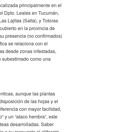
localizada principalmente en el
 el Dpto. Leales en Tucumán,
s Lajitas (Salta), y Totoras
cubierto en la provincia de
su presencia (no confirmados)
ica se relaciona con el
as desde zonas infestadas,
do subestimado como una
nticas, aunque las plantas
disposición de las hojas y el
iferencia con mayor facilidad,
o” y un “ataco hembra”, este
cteas desarrolladas. Saber
ia a su respuesta al glifosato