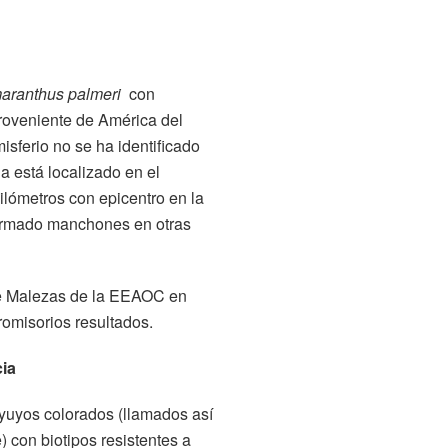
aranthus palmeri
con
proveniente de América del
isferio no se ha identificado
ia está localizado en el
ilómetros con epicentro en la
formado manchones en otras
de Malezas de la EEAOC en
romisorios resultados.
cia
yuyos colorados (llamados así
) con biotipos resistentes a