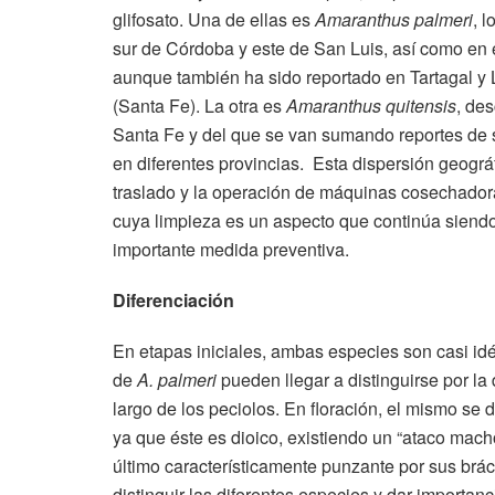
glifosato. Una de ellas es
Amaranthus palmeri
, 
sur de Córdoba y este de San Luis, así como en
aunque también ha sido reportado en Tartagal y La
(Santa Fe). La otra es
Amaranthus quitensis
, des
Santa Fe y del que se van sumando reportes de 
en diferentes provincias. Esta dispersión geográf
traslado y la operación de máquinas cosechador
cuya limpieza es un aspecto que continúa sien
importante medida preventiva.
Diferenciación
En etapas iniciales, ambas especies son casi idé
de
A. palmeri
pueden llegar a distinguirse por la 
largo de los peciolos. En floración, el mismo se d
ya que éste es dioico, existiendo un “ataco mach
último característicamente punzante por sus brá
distinguir las diferentes especies y dar importanc