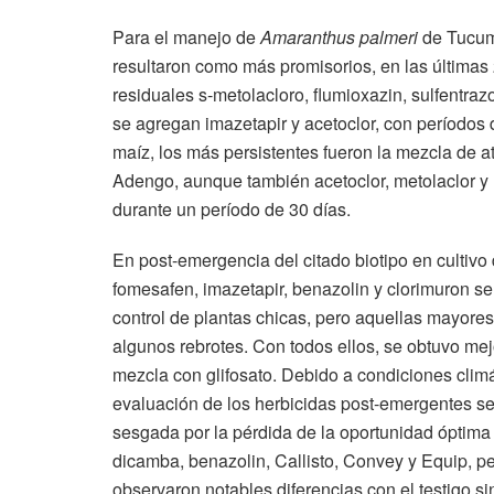
Para el manejo de
Amaranthus palmeri
de Tucum
resultaron como más promisorios, en las últimas
residuales s-metolacloro, flumioxazin, sulfentraz
se agregan imazetapir y acetoclor, con períodos 
maíz, los más persistentes fueron la mezcla de at
Adengo, aunque también acetoclor, metolaclor y F
durante un período de 30 días.
En post-emergencia del citado biotipo en cultivo 
fomesafen, imazetapir, benazolin y clorimuron se
control de plantas chicas, pero aquellas mayores
algunos rebrotes. Con todos ellos, se obtuvo mejo
mezcla con glifosato. Debido a condiciones climá
evaluación de los herbicidas post-emergentes se
sesgada por la pérdida de la oportunidad óptima 
dicamba, benazolin, Callisto, Convey y Equip, pe
observaron notables diferencias con el testigo si