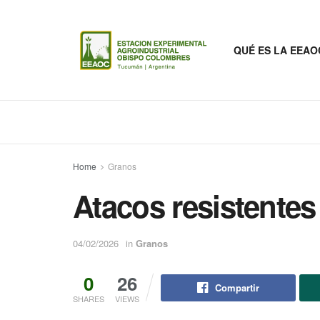
QUÉ ES LA EEAO
Home
Granos
Atacos resistentes
04/02/2026
in
Granos
0
26
Compartir
SHARES
VIEWS