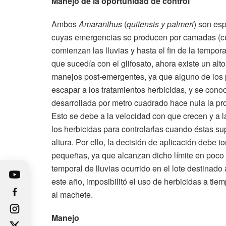
Manejo de la oportunidad de control
Ambos
Amaranthus
(
quitensis y palmeri
) son es
cuyas emergencias se producen por camadas (c
comienzan las lluvias y hasta el fin de la tempora
que sucedía con el glifosato, ahora existe un alto
manejos post-emergentes, ya que alguno de los
escapar a los tratamientos herbicidas, y se cono
desarrollada por metro cuadrado hace nula la pr
Esto se debe a la velocidad con que crecen y a l
los herbicidas para controlarlas cuando éstas su
altura. Por ello, la decisión de aplicación debe 
pequeñas, ya que alcanzan dicho límite en poco 
temporal de lluvias ocurrido en el lote destinad
este año, imposibilitó el uso de herbicidas a tiem
al machete.
Manejo