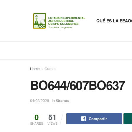
QUÉ ES LA EEAO
Home
Granos
BO644/607BO637
04/02/2026
in
Granos
0
51
Compartir
SHARES
VIEWS