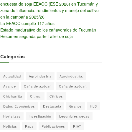
encuesta de soja EEAOC (ESE 2026) en Tucumán y
zona de influencia: rendimientos y manejo del cultivo
en la campaña 2025/26
La EEAOC cumplió 117 años
Estado madurativo de los cañaverales de Tucumán
Resumen segunda parte Taller de soja
Categorías
Actualidad
Agroindustria
Agroindustria.
Avance
Caña de azúcar
Caña de azúcar.
Chicharrita
Citrus.
Cítricos
Datos Económicos
Destacada
Granos
HLB
Hortalizas
Investigación
Legumbres secas
Noticias
Papa
Publicaciones
RIAT