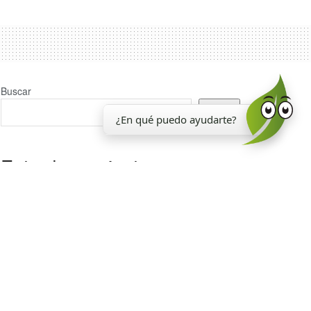
Buscar
Buscar
¿En qué puedo ayudarte?
Entradas recientes
La EEAOC inauguró un nuevo laboratorio para el
análisis de la calidad de la caña de azúcar
Reporte Agroindustrial 374 | Resultados de la
encuesta de soja EEAOC (ESE 2026) en Tucumán y
zona de influencia: rendimientos y manejo del cultivo
en la campaña 2025/26
La EEAOC cumplió 117 años
Estado madurativo de los cañaverales de Tucumán