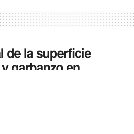
l de la superficie
o y garbanzo en
mpaña 2023 y
iclos precedentes
0
0
Enviar
Enviar