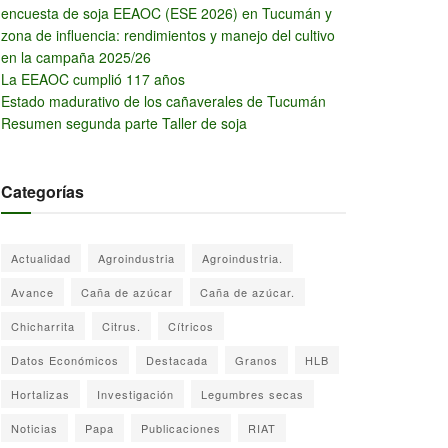
encuesta de soja EEAOC (ESE 2026) en Tucumán y
zona de influencia: rendimientos y manejo del cultivo
en la campaña 2025/26
La EEAOC cumplió 117 años
Estado madurativo de los cañaverales de Tucumán
Resumen segunda parte Taller de soja
Categorías
Actualidad
Agroindustria
Agroindustria.
Avance
Caña de azúcar
Caña de azúcar.
Chicharrita
Citrus.
Cítricos
Datos Económicos
Destacada
Granos
HLB
Hortalizas
Investigación
Legumbres secas
Noticias
Papa
Publicaciones
RIAT