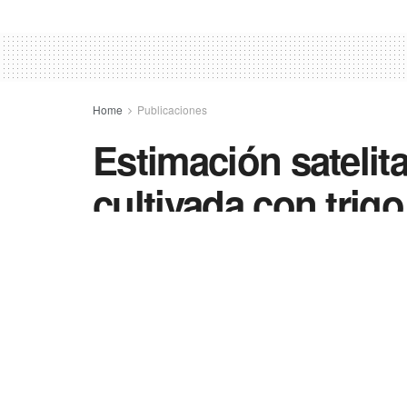
Home
Publicaciones
Estimación satelita
cultivada con trig
Tucumán, en la ca
comparación con c
18/12/2025
in
Publicaciones
0
10
Compartir