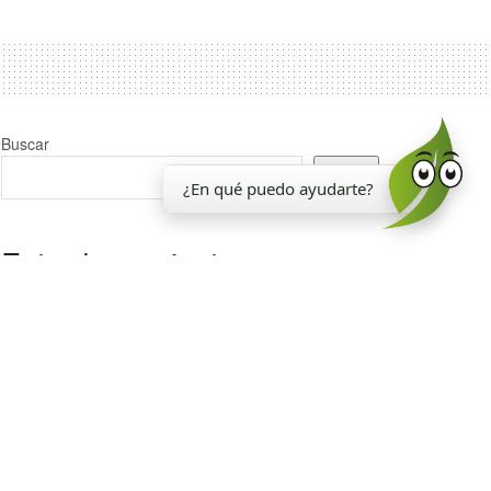
Buscar
Buscar
¿En qué puedo ayudarte?
Entradas recientes
La EEAOC inauguró un nuevo laboratorio para el
análisis de la calidad de la caña de azúcar
Reporte Agroindustrial 374 | Resultados de la
encuesta de soja EEAOC (ESE 2026) en Tucumán y
zona de influencia: rendimientos y manejo del cultivo
en la campaña 2025/26
La EEAOC cumplió 117 años
Estado madurativo de los cañaverales de Tucumán