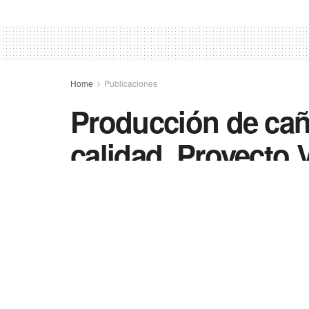
Home
Publicaciones
Producción de caña
calidad. Proyecto 
19/12/2025
in
Publicaciones
0
3
Compartir
SHARES
VIEWS