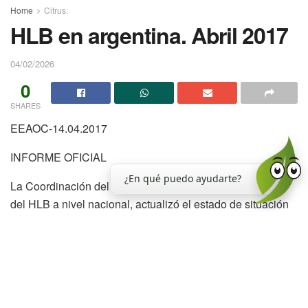
Home
Citrus.
HLB en argentina. Abril 2017
04/02/2026
0
SHARES
EEAOC-14.04.2017
INFORME OFICIAL
¿En qué puedo ayudarte?
La Coordinación del Programa Nacional de Prevención
del HLB a nivel nacional, actualizó el estado de situación
del HLB en el país. En la misma, se informó que desde la
primera detección en Argentina, realizada en el año 2013,
hasta el presente se llevan contabilizadas 200 plantas -
ubicadas en arbolado urbano o traspatio o bien en quintas
comerciales- en las que se ha detectado la presencia de la