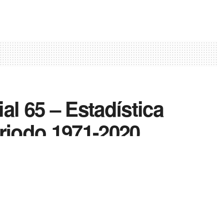
al 65 – Estadística
eriodo 1971-2020
0
0
Enviar
Enviar