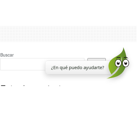
Buscar
Buscar
¿En qué puedo ayudarte?
Entradas recientes
La EEAOC inauguró un nuevo laboratorio para el
análisis de la calidad de la caña de azúcar
Reporte Agroindustrial 374 | Resultados de la
encuesta de soja EEAOC (ESE 2026) en Tucumán y
zona de influencia: rendimientos y manejo del cultivo
en la campaña 2025/26