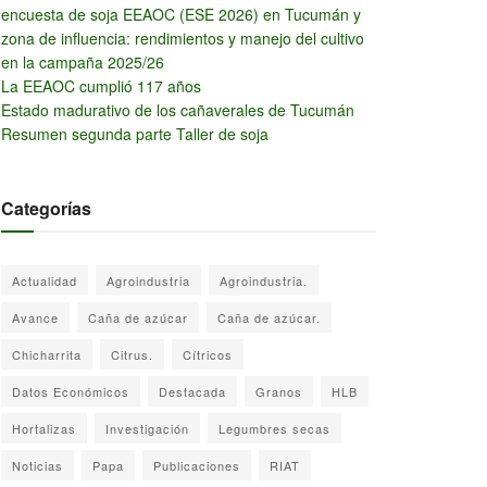
encuesta de soja EEAOC (ESE 2026) en Tucumán y
zona de influencia: rendimientos y manejo del cultivo
en la campaña 2025/26
La EEAOC cumplió 117 años
Estado madurativo de los cañaverales de Tucumán
Resumen segunda parte Taller de soja
Categorías
Actualidad
Agroindustria
Agroindustria.
Avance
Caña de azúcar
Caña de azúcar.
Chicharrita
Citrus.
Cítricos
Datos Económicos
Destacada
Granos
HLB
Hortalizas
Investigación
Legumbres secas
Noticias
Papa
Publicaciones
RIAT