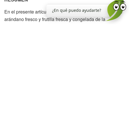
¿En qué puedo ayudarte?
En el presente artículo se analizaron las exportaciones de
arándano fresco y frutilla fresca y congelada de la
Argentina y de Tucumán, de acuerdo a datos del Instituto
Nacional de Estadísticas y Censo (INDEC) y a los
volúmenes comercializados en el Mercado Central de
Buenos Aires (MCBA) en el año 2013. Además, en frutilla
se calculó el costo de implantación y producción en la
campaña 2013, y también se determinó el costo de la
plantación para 2014.
El volumen de arándano exportado por la Argentina
disminuyó un 18,5% en 2013 con respecto al año 2012.
Estados Unidos continuó siendo el principal destino de las
exportaciones del arándano argentino. Tucumán registró
una exportación de 4.129 toneladas. Con respecto al
mercado doméstico, los volúmenes comercializados de
arándano en el MCBA alcanzaron las 287 toneladas en