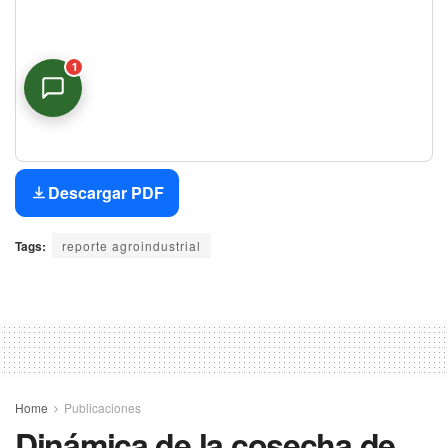
1
Asistente Virtual
En línea
Descargar PDF
Tags:
reporte agroindustrial
Home
Publicaciones
Dinámica de la cosecha de