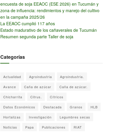
encuesta de soja EEAOC (ESE 2026) en Tucumán y
zona de influencia: rendimientos y manejo del cultivo
en la campaña 2025/26
La EEAOC cumplió 117 años
Estado madurativo de los cañaverales de Tucumán
Resumen segunda parte Taller de soja
Categorías
Actualidad
Agroindustria
Agroindustria.
Avance
Caña de azúcar
Caña de azúcar.
Chicharrita
Citrus.
Cítricos
Datos Económicos
Destacada
Granos
HLB
Hortalizas
Investigación
Legumbres secas
Noticias
Papa
Publicaciones
RIAT