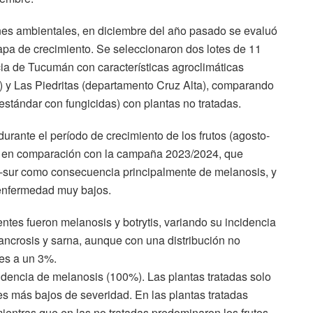
iones ambientales, en diciembre del año pasado se evaluó
tapa de crecimiento. Se seleccionaron dos lotes de 11
cia de Tucumán con características agroclimáticas
) y Las Piedritas (departamento Cruz Alta), comparando
 estándar con fungicidas) con plantas no tratadas.
urante el período de crecimiento de los frutos (agosto-
, en comparación con la campaña 2023/2024, que
o-sur como consecuencia principalmente de melanosis, y
enfermedad muy bajos.
tes fueron melanosis y botrytis, variando su incidencia
ancrosis y sarna, aunque con una distribución no
es a un 3%.
idencia de melanosis (100%). Las plantas tratadas solo
les más bajos de severidad. En las plantas tratadas
ientras que en las no tratadas predominaron los frutos