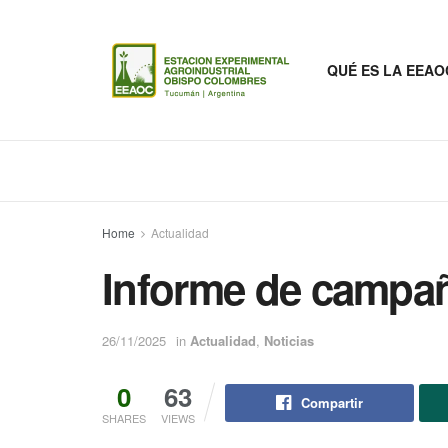
QUÉ ES LA EEAO
Home
Actualidad
Informe de campaña
26/11/2025
in
Actualidad
,
Noticias
0
63
Compartir
SHARES
VIEWS