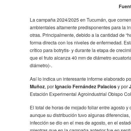
Fuent
La campaña 2024/2025 en Tucumán, que comenzó
ambientales altamente predisponentes para la i
otras. Principalmente, debido a la cantidad de “h
forma directa con los niveles de enfermedad. Est
crítico para botrytis- y durante la etapa de creci
que el fruto alcanza 40 mm de diámetro ecuatori
diámetro)-.
Así lo indica un interesante informe elaborado p
Muñoz
, por
Ignacio Fernández Palacios
y por
Estación Experimental Agroindustrial Obispo Co
El total de horas de mojado foliar entre agosto y
aunque su distribución tuvo algunas diferencias,
infección se dio en el mes de agosto, en el estado
mientras que en la campaña anterior fue en sept