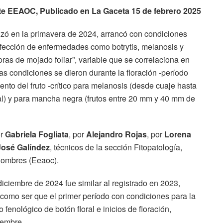
e EEAOC, Publicado en La Gaceta 15 de febrero 2025
 en la primavera de 2024, arrancó con condiciones
nfección de enfermedades como botrytis, melanosis y
oras de mojado foliar”, variable que se correlaciona en
as condiciones se dieron durante la floración -período
miento del fruto -crítico para melanosis (desde cuaje hasta
al) y para mancha negra (frutos entre 20 mm y 40 mm de
or
Gabriela Fogliata
, por
Alejandro Rojas
, por
Lorena
José Galíndez
, técnicos de la sección Fitopatología,
lombres (Eeaoc).
 diciembre de 2024 fue similar al registrado en 2023,
 como ser que el primer período con condiciones para la
 fenológico de botón floral e inicios de floración,
iembre.