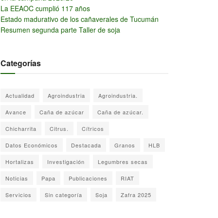
La EEAOC cumplió 117 años
Estado madurativo de los cañaverales de Tucumán
Resumen segunda parte Taller de soja
Categorías
Actualidad
Agroindustria
Agroindustria.
Avance
Caña de azúcar
Caña de azúcar.
Chicharrita
Citrus.
Cítricos
Datos Económicos
Destacada
Granos
HLB
Hortalizas
Investigación
Legumbres secas
Noticias
Papa
Publicaciones
RIAT
Servicios
Sin categoría
Soja
Zafra 2025