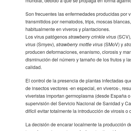
mundial, debido a que se propaga en forma agámic
Son frecuentes las enfermedades producidas por vi
transmitidos por nematodos, trips, moscas blancas,
habitualmente en viveros y plantaciones.
Los virus patógenos
strawberry crinkle virus
(SCV)
virus
(Smyev),
strawberry mottle virus
(SMoV) y
str
producen deformaciones, enanismo, clorosis y ma
disminución del número y tamaño de los frutos y l
calidad.
El control de la presencia de plantas infectadas qu
de insectos vectores -en especial, en viveros-, res
viveristas importan germoplasma (desde España o
supervisión del Servicio Nacional de Sanidad y C
difícil evitar totalmente la introducción de virosis 
La decisión de encarar localmente la producción 