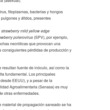
a (asexual).
rus, fitoplasmas, bacterias y hongos
 pulgones y áfidos, presentes
,
strawberry mild yellow edge
awberry polerovirus
(SPV), por ejemplo,
nchas necróticas que provocan una
as consiguientes pérdidas de producción y
e resultan fuente de inóculo, así como la
ulta fundamental. Los principales
 desde EEUU), y a pesar de la
alidad Agroalimentaria (Senasa) es muy
o de otras enfermedades.
de material de propagación saneado se ha