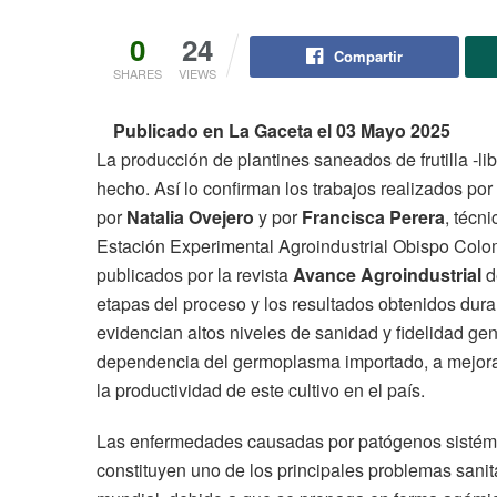
0
24
Compartir
SHARES
VIEWS
Publicado en La Gaceta el 03 Mayo 2025
La producción de plantines saneados de frutilla -l
hecho. Así lo confirman los trabajos realizados por
por
Natalia Ovejero
y por
Francisca Perera
, técn
Estación Experimental Agroindustrial Obispo Colom
publicados por la revista
Avance Agroindustrial
de
etapas del proceso y los resultados obtenidos du
evidencian altos niveles de sanidad y fidelidad gené
dependencia del germoplasma importado, a mejorar 
la productividad de este cultivo en el país.
Las enfermedades causadas por patógenos sistémico
constituyen uno de los principales problemas sanit