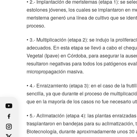
• 2.- Implantación de meristemas (etapa 1): se sel
estolones jóvenes, los cuales se implantaron en me
meristema generó una línea de cultivo que se identi
proceso.
• 3.- Multiplicación (etapa 2): se indujo la prolifer
adecuados. En esta etapa se llevó a cabo el chequeo
Vegetal (Ipave) en Córdoba, para asegurar la ausen
resultaron negativas para todos los patógenos eva
micropropagación masiva.
• 4.- Enraizamiento (etapa 3): en el caso de la fruti
sencilla, ya que durante el proceso de multiplicació
que en la mayoría de los casos no fue necesario uti
• 5.- Aclimatación (etapa 4): las plantas enraizadas
trasplantaron en bandejas para su aclimatización, 
Biotecnología, durante aproximadamente unos 30 a 