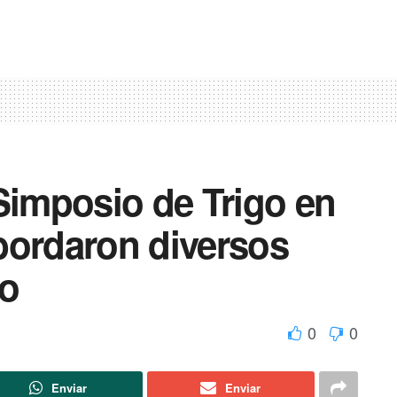
Simposio de Trigo en
bordaron diversos
vo
0
0
Enviar
Enviar