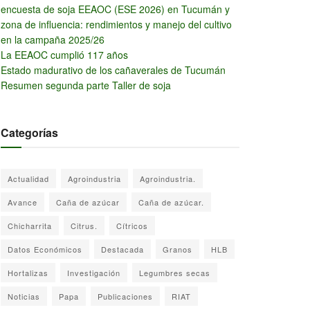
encuesta de soja EEAOC (ESE 2026) en Tucumán y
zona de influencia: rendimientos y manejo del cultivo
en la campaña 2025/26
La EEAOC cumplió 117 años
Estado madurativo de los cañaverales de Tucumán
Resumen segunda parte Taller de soja
Categorías
Actualidad
Agroindustria
Agroindustria.
Avance
Caña de azúcar
Caña de azúcar.
Chicharrita
Citrus.
Cítricos
Datos Económicos
Destacada
Granos
HLB
Hortalizas
Investigación
Legumbres secas
Noticias
Papa
Publicaciones
RIAT