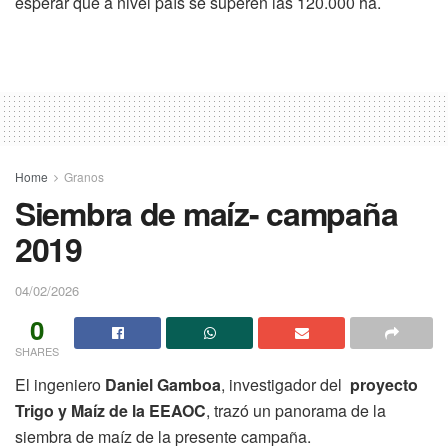
esperar que a nivel país se superen las 120.000 ha.
Home
Granos
Siembra de maíz- campaña
2019
04/02/2026
0
SHARES
El ingeniero
Daniel Gamboa
, investigador del
proyecto
Trigo y Maíz de la EEAOC
, trazó un panorama de la
siembra de maíz de la presente campaña.