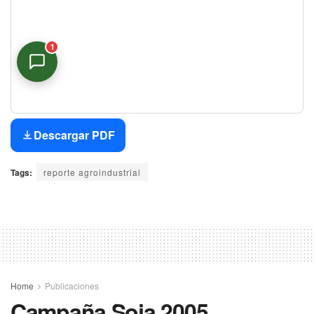
1
Asistente Virtual
En línea
Descargar PDF
Tags:
reporte agroindustrial
Home
Publicaciones
Campaña Soja 2005