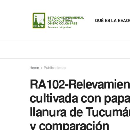
QUÉ ES LA EEAO
Home
Publicaciones
RA102-Relevamient
cultivada con pap
llanura de Tucumá
y comparación