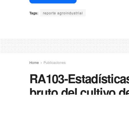
Tags:
reporte agroindustrial
Home
Publicaciones
RA103-Estadística
bruto del cultivo d
campaña 2012/13 v
plantación para la 