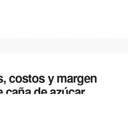
s, costos y margen
e caña de azúcar,
s 2013/14 y gasto de
zafra 2015 en