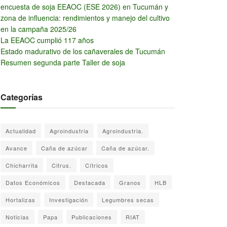
encuesta de soja EEAOC (ESE 2026) en Tucumán y
zona de influencia: rendimientos y manejo del cultivo
en la campaña 2025/26
La EEAOC cumplió 117 años
Estado madurativo de los cañaverales de Tucumán
Resumen segunda parte Taller de soja
Categorías
Actualidad
Agroindustria
Agroindustria.
Avance
Caña de azúcar
Caña de azúcar.
Chicharrita
Citrus.
Cítricos
Datos Económicos
Destacada
Granos
HLB
Hortalizas
Investigación
Legumbres secas
Noticias
Papa
Publicaciones
RIAT