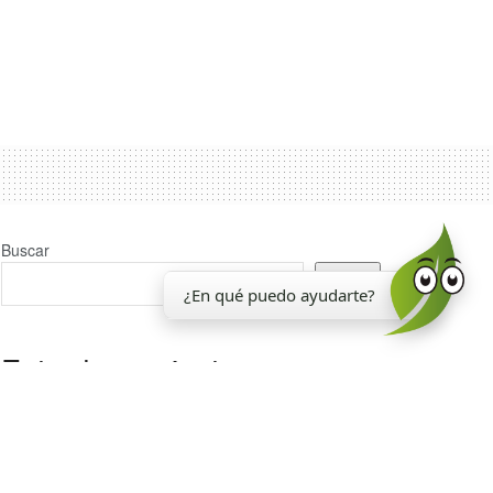
Buscar
Buscar
¿En qué puedo ayudarte?
Entradas recientes
La EEAOC inauguró un nuevo laboratorio para el
análisis de la calidad de la caña de azúcar
Reporte Agroindustrial 374 | Resultados de la
encuesta de soja EEAOC (ESE 2026) en Tucumán y