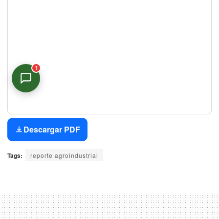
1
Asistente Virtual
En línea
Descargar PDF
Tags:
reporte agroindustrial