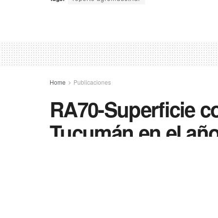
Home
Publicaciones
RA70-Superficie co
Tucumán en el añ
con años anterior
26/12/2025
in
Publicaciones
0
5
Compartir