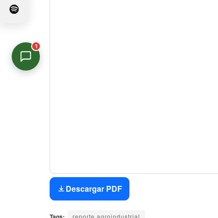
1
Asistente Virtual
En línea
Descargar PDF
Tags:
reporte agroindustrial