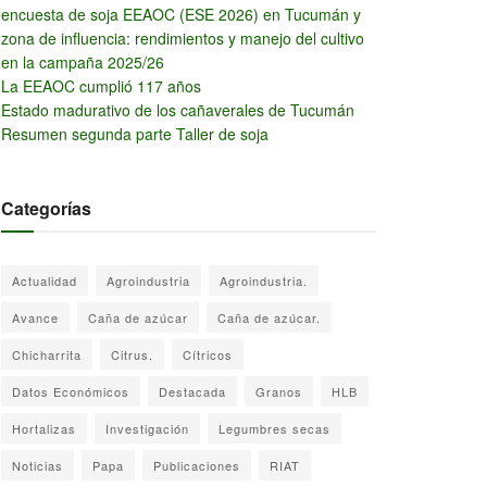
encuesta de soja EEAOC (ESE 2026) en Tucumán y
zona de influencia: rendimientos y manejo del cultivo
en la campaña 2025/26
La EEAOC cumplió 117 años
Estado madurativo de los cañaverales de Tucumán
Resumen segunda parte Taller de soja
Categorías
Actualidad
Agroindustria
Agroindustria.
Avance
Caña de azúcar
Caña de azúcar.
Chicharrita
Citrus.
Cítricos
Datos Económicos
Destacada
Granos
HLB
Hortalizas
Investigación
Legumbres secas
Noticias
Papa
Publicaciones
RIAT