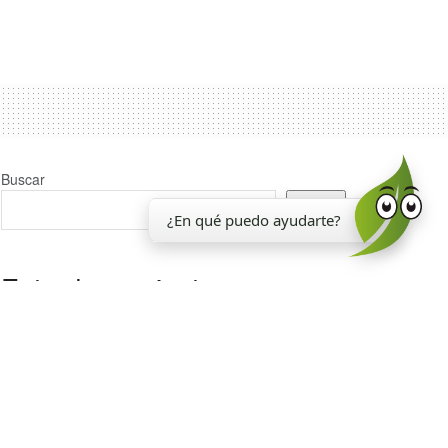
Buscar
Buscar
¿En qué puedo ayudarte?
Entradas recientes
La EEAOC inauguró un nuevo laboratorio para el
análisis de la calidad de la caña de azúcar
Reporte Agroindustrial 374 | Resultados de la
encuesta de soja EEAOC (ESE 2026) en Tucumán y
zona de influencia: rendimientos y manejo del cultivo
en la campaña 2025/26