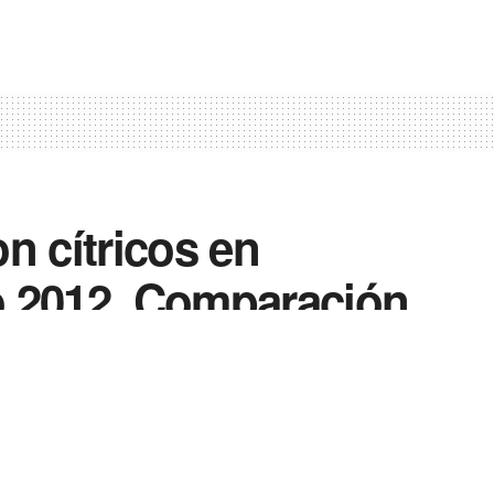
n cítricos en
o 2012. Comparación
es
0
0
Enviar
Enviar