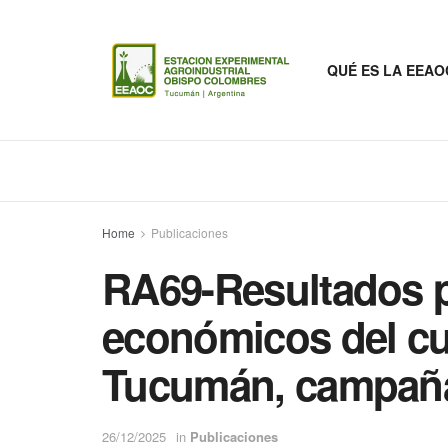
QUÉ ES LA EEAO
Home
Publicaciones
RA69-Resultados p
económicos del cul
Tucumán, campaña 
26/12/2025
in
Publicaciones