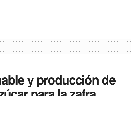
able y producción de
úcar para la zafra
0
0