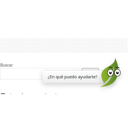
Buscar
Buscar
¿En qué puedo ayudarte?
Entradas recientes
La EEAOC inauguró un nuevo laboratorio para el
análisis de la calidad de la caña de azúcar
Reporte Agroindustrial 374 | Resultados de la
encuesta de soja EEAOC (ESE 2026) en Tucumán y