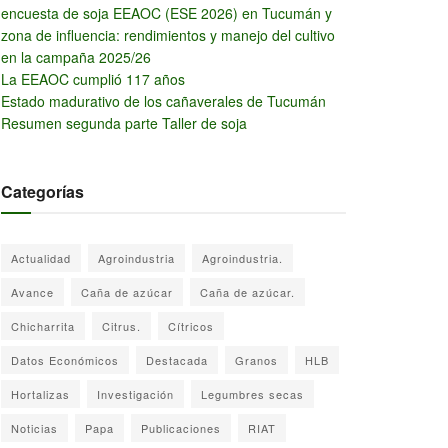
encuesta de soja EEAOC (ESE 2026) en Tucumán y
zona de influencia: rendimientos y manejo del cultivo
en la campaña 2025/26
La EEAOC cumplió 117 años
Estado madurativo de los cañaverales de Tucumán
Resumen segunda parte Taller de soja
Categorías
Actualidad
Agroindustria
Agroindustria.
Avance
Caña de azúcar
Caña de azúcar.
Chicharrita
Citrus.
Cítricos
Datos Económicos
Destacada
Granos
HLB
Hortalizas
Investigación
Legumbres secas
Noticias
Papa
Publicaciones
RIAT