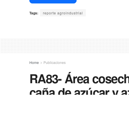
Tags:
reporte agroindustrial
Home
Publicaciones
RA83- Área cosech
caña de azúcar y az
2013 en Tucumán
26/12/2025
in
Publicaciones