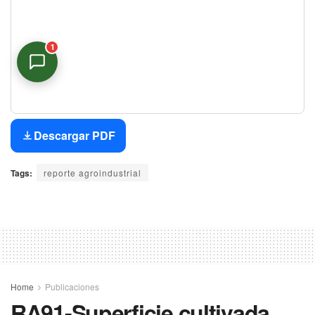
1
Asistente Virtual
En línea
Descargar PDF
Tags:
reporte agroindustrial
Home
Publicaciones
RA91-Superficie cultivada