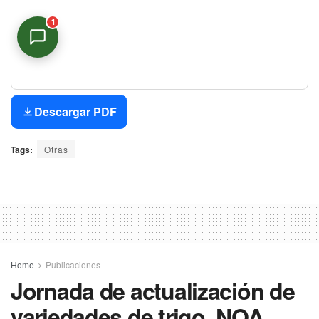
1
Asistente Virtual
En línea
Descargar PDF
Tags:
Otras
Home
Publicaciones
Jornada de actualización de
variedades de trigo. NOA