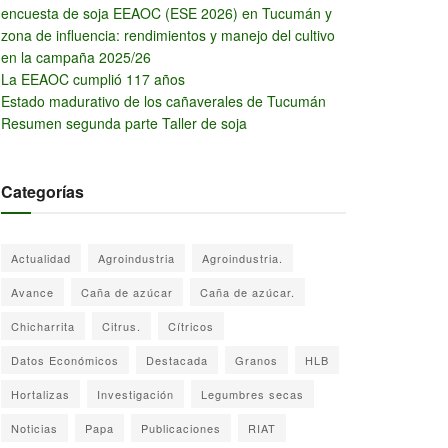
encuesta de soja EEAOC (ESE 2026) en Tucumán y
zona de influencia: rendimientos y manejo del cultivo
en la campaña 2025/26
La EEAOC cumplió 117 años
Estado madurativo de los cañaverales de Tucumán
Resumen segunda parte Taller de soja
Categorías
Actualidad
Agroindustria
Agroindustria.
Avance
Caña de azúcar
Caña de azúcar.
Chicharrita
Citrus.
Cítricos
Datos Económicos
Destacada
Granos
HLB
Hortalizas
Investigación
Legumbres secas
Noticias
Papa
Publicaciones
RIAT