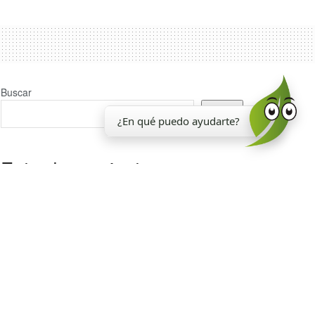
Buscar
Buscar
¿En qué puedo ayudarte?
Entradas recientes
La EEAOC inauguró un nuevo laboratorio para el
análisis de la calidad de la caña de azúcar
Reporte Agroindustrial 374 | Resultados de la
encuesta de soja EEAOC (ESE 2026) en Tucumán y
zona de influencia: rendimientos y manejo del cultivo
en la campaña 2025/26
La EEAOC cumplió 117 años
Estado madurativo de los cañaverales de Tucumán