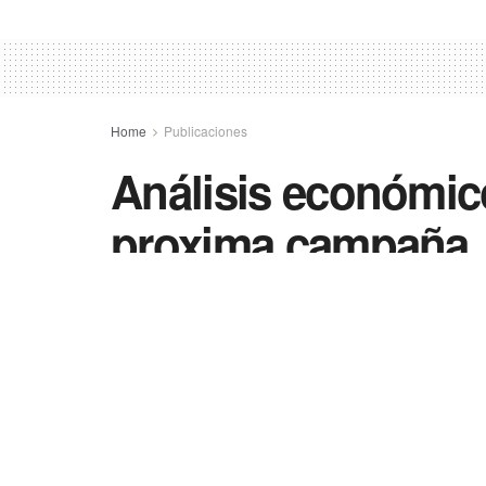
Home
Publicaciones
Análisis económico
proxima campaña
19/01/2026
in
Publicaciones
0
13
Compartir
SHARES
VIEWS