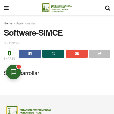
Home
Agroindustria
Software-SIMCE
06/11/2025
0
SHARES
1
Sin desarrollar
Asistente Virtual
En línea