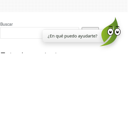
Buscar
Buscar
¿En qué puedo ayudarte?
Entradas recientes
La EEAOC inauguró un nuevo laboratorio para el
análisis de la calidad de la caña de azúcar
Reporte Agroindustrial 374 | Resultados de la
encuesta de soja EEAOC (ESE 2026) en Tucumán y
zona de influencia: rendimientos y manejo del cultivo
en la campaña 2025/26
La EEAOC cumplió 117 años
Estado madurativo de los cañaverales de Tucumán
Resumen segunda parte Taller de soja