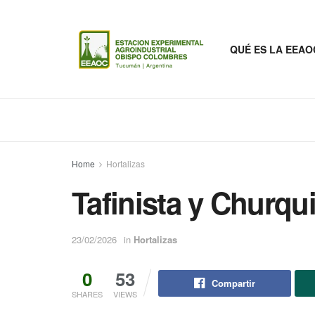
QUÉ ES LA EEAO
Home
Hortalizas
Tafinista y Churqu
23/02/2026
in
Hortalizas
0
53
Compartir
SHARES
VIEWS