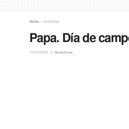
Home
Hortalizas
Papa. Día de camp
23/02/2026
in
Hortalizas
0
41
Compartir
SHARES
VIEWS
Más de 200 asistentes, entre productores, técnico
participaron en un día de campo realizado el 14 
Organizado por la Sección Horticultura de la Es
(EEAOC), en conjunto con la Asociación de Pro
Productores de Papa Semilla (APASE), y con la c