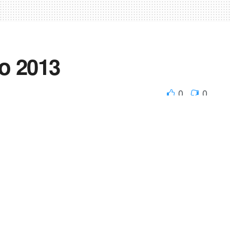
o 2013
0
0
Enviar
Enviar
s y asesores de la provincia y de otras regiones del país,
de febrero en la zona de Las Estancias (Catamarca).
tación Experimental Agroindustrial Obispo Colombres
ductores de Papa Pucará (APROPAP) y la Asociación de
olaboración del Ing. Agr. Juan José Vargas de