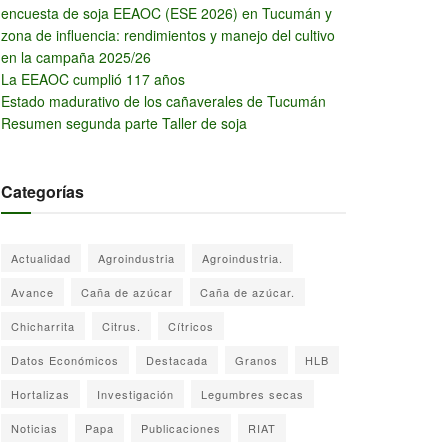
encuesta de soja EEAOC (ESE 2026) en Tucumán y
zona de influencia: rendimientos y manejo del cultivo
en la campaña 2025/26
La EEAOC cumplió 117 años
Estado madurativo de los cañaverales de Tucumán
Resumen segunda parte Taller de soja
Categorías
Actualidad
Agroindustria
Agroindustria.
Avance
Caña de azúcar
Caña de azúcar.
Chicharrita
Citrus.
Cítricos
Datos Económicos
Destacada
Granos
HLB
Hortalizas
Investigación
Legumbres secas
Noticias
Papa
Publicaciones
RIAT