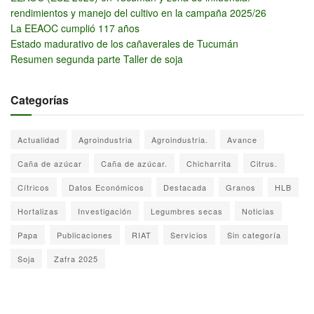
rendimientos y manejo del cultivo en la campaña 2025/26
La EEAOC cumplió 117 años
Estado madurativo de los cañaverales de Tucumán
Resumen segunda parte Taller de soja
Categorías
Actualidad
Agroindustria
Agroindustria.
Avance
Caña de azúcar
Caña de azúcar.
Chicharrita
Citrus.
Cítricos
Datos Económicos
Destacada
Granos
HLB
Hortalizas
Investigación
Legumbres secas
Noticias
Papa
Publicaciones
RIAT
Servicios
Sin categoría
Soja
Zafra 2025