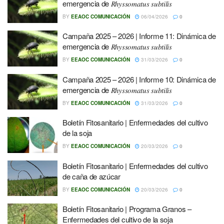
emergencia de 𝑅ℎ𝑦𝑠𝑠𝑜𝑚𝑎𝑡𝑢𝑠 𝑠𝑢𝑏𝑡𝑖𝑙𝑖𝑠
BY
EEAOC COMUNICACIÓN
06/04/2026
0
Campaña 2025 – 2026 | Informe 11: Dinámica de
emergencia de 𝑅ℎ𝑦𝑠𝑠𝑜𝑚𝑎𝑡𝑢𝑠 𝑠𝑢𝑏𝑡𝑖𝑙𝑖𝑠
BY
EEAOC COMUNICACIÓN
31/03/2026
0
Campaña 2025 – 2026 | Informe 10: Dinámica de
emergencia de 𝑅ℎ𝑦𝑠𝑠𝑜𝑚𝑎𝑡𝑢𝑠 𝑠𝑢𝑏𝑡𝑖𝑙𝑖𝑠
BY
EEAOC COMUNICACIÓN
31/03/2026
0
Boletín Fitosanitario | Enfermedades del cultivo
de la soja
BY
EEAOC COMUNICACIÓN
20/03/2026
0
Boletín Fitosanitario | Enfermedades del cultivo
de caña de azúcar
BY
EEAOC COMUNICACIÓN
20/03/2026
0
Boletín Fitosanitario | Programa Granos –
Enfermedades del cultivo de la soja