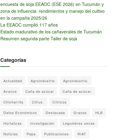
encuesta de soja EEAOC (ESE 2026) en Tucumán y
zona de influencia: rendimientos y manejo del cultivo
en la campaña 2025/26
La EEAOC cumplió 117 años
Estado madurativo de los cañaverales de Tucumán
Resumen segunda parte Taller de soja
Categorías
Actualidad
Agroindustria
Agroindustria.
Avance
Caña de azúcar
Caña de azúcar.
Chicharrita
Citrus.
Cítricos
Datos Económicos
Destacada
Granos
HLB
Hortalizas
Investigación
Legumbres secas
Noticias
Papa
Publicaciones
RIAT