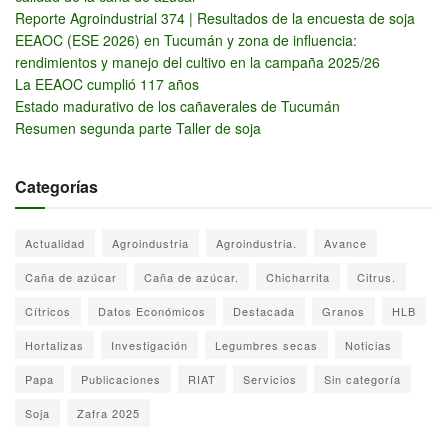
Reporte Agroindustrial 374 | Resultados de la encuesta de soja
EEAOC (ESE 2026) en Tucumán y zona de influencia:
rendimientos y manejo del cultivo en la campaña 2025/26
La EEAOC cumplió 117 años
Estado madurativo de los cañaverales de Tucumán
Resumen segunda parte Taller de soja
Categorías
Actualidad
Agroindustria
Agroindustria.
Avance
Caña de azúcar
Caña de azúcar.
Chicharrita
Citrus.
Cítricos
Datos Económicos
Destacada
Granos
HLB
Hortalizas
Investigación
Legumbres secas
Noticias
Papa
Publicaciones
RIAT
Servicios
Sin categoría
Soja
Zafra 2025