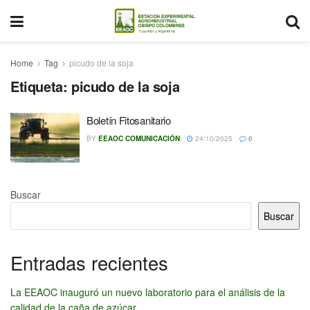
Home
Tag
picudo de la soja
Etiqueta:
picudo de la soja
Boletín Fitosanitario
BY
EEAOC COMUNICACIÓN
24/10/2025
0
Buscar
Buscar
Entradas recientes
La EEAOC inauguró un nuevo laboratorio para el análisis de la
calidad de la caña de azúcar