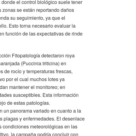
onde el control biológico suele tener
as zonas se están reportando daños
enda su seguimiento, ya que el
lo. Esto torna necesario evaluar la
en función de las expectativas de rinde
cción Fitopatología detectaron roya
 anaranjada (Puccinia triticina) en
s de rocío y temperaturas frescas,
o por el cual muchos lotes ya
ndan mantener el monitoreo; en
dades susceptibles. Esta información
jo de estas patologías.
n un panorama variado en cuanto a la
las plagas y enfermedades. El desenlace
s condiciones meteorológicas en las
tivo, la campaña podría concluir con