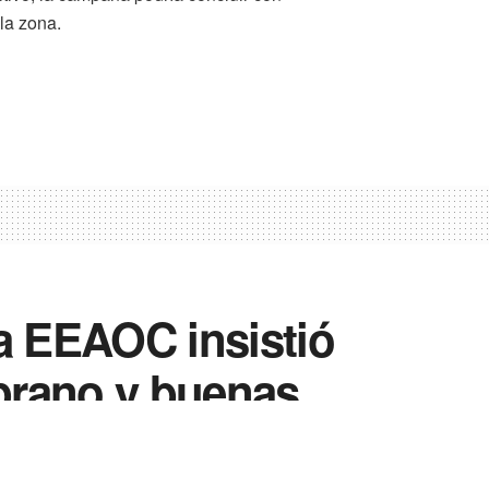
la zona.
a EEAOC insistió
prano y buenas
ación