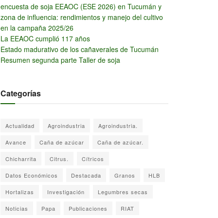
encuesta de soja EEAOC (ESE 2026) en Tucumán y
zona de influencia: rendimientos y manejo del cultivo
en la campaña 2025/26
La EEAOC cumplió 117 años
Estado madurativo de los cañaverales de Tucumán
Resumen segunda parte Taller de soja
Categorías
Actualidad
Agroindustria
Agroindustria.
Avance
Caña de azúcar
Caña de azúcar.
Chicharrita
Citrus.
Cítricos
Datos Económicos
Destacada
Granos
HLB
Hortalizas
Investigación
Legumbres secas
Noticias
Papa
Publicaciones
RIAT