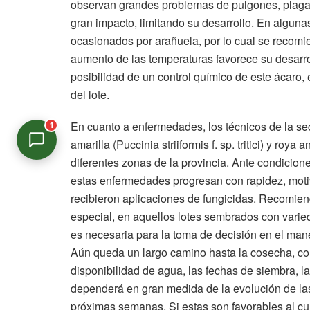
observan grandes problemas de pulgones, plaga d
gran impacto, limitando su desarrollo. En algun
ocasionados por arañuela, por lo cual se recomi
aumento de las temperaturas favorece su desarrol
posibilidad de un control químico de este ácaro, 
del lote.
En cuanto a enfermedades, los técnicos de la se
1
amarilla (Puccinia striiformis f. sp. tritici) y roya
diferentes zonas de la provincia. Ante condicione
estas enfermedades progresan con rapidez, motiv
Asistente Virtual
recibieron aplicaciones de fungicidas. Recomie
En línea
especial, en aquellos lotes sembrados con varie
es necesaria para la toma de decisión en el mane
Aún queda un largo camino hasta la cosecha, co
disponibilidad de agua, las fechas de siembra, 
dependerá en gran medida de la evolución de la
próximas semanas. Si estas son favorables al cul