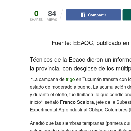
0
84
Compartir
SHARES
VIEWS
Fuente: EEAOC, publicado en
Técnicos de la Eeaoc dieron un informe
la provincia, con desglose de los múlti
“La campaña de
trigo
en Tucumán transita con lo
estado de moderado a bueno. La acumulación de ag
y durante el otoño, fue limitada, lo que condicion
inicio”, señaló
Franco Scalora
, jefe de la Sube
Experimental Agroindustrial Obispo Colombres (
Añadió que las siembras tempranas (primera qu
estructura de planta gracias a mejores condicio