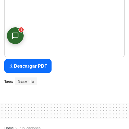
1
Asistente Virtual
En línea
Descargar PDF
Tags:
Gacetilla
Home
Publicaciones