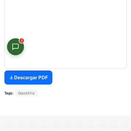
1
Asistente Virtual
En línea
Descargar PDF
Tags:
Gacetilla