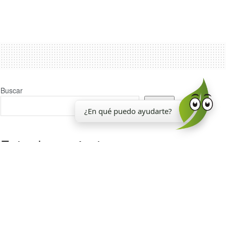
Buscar
Buscar
¿En qué puedo ayudarte?
Entradas recientes
La EEAOC inauguró un nuevo laboratorio para el
análisis de la calidad de la caña de azúcar
Reporte Agroindustrial 374 | Resultados de la
encuesta de soja EEAOC (ESE 2026) en Tucumán y
zona de influencia: rendimientos y manejo del cultivo
en la campaña 2025/26