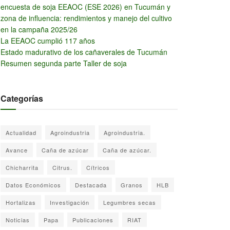
encuesta de soja EEAOC (ESE 2026) en Tucumán y
zona de influencia: rendimientos y manejo del cultivo
en la campaña 2025/26
La EEAOC cumplió 117 años
Estado madurativo de los cañaverales de Tucumán
Resumen segunda parte Taller de soja
Categorías
Actualidad
Agroindustria
Agroindustria.
Avance
Caña de azúcar
Caña de azúcar.
Chicharrita
Citrus.
Cítricos
Datos Económicos
Destacada
Granos
HLB
Hortalizas
Investigación
Legumbres secas
Noticias
Papa
Publicaciones
RIAT