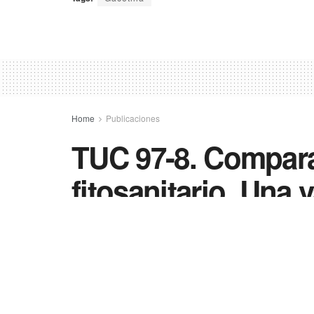
Home
Publicaciones
TUC 97-8. Compara
fitosanitario. Una
azúcar para la pr
19/01/2026
in
Publicaciones
0
13
Compartir