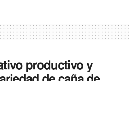
tivo productivo y
 variedad de caña de
ovincia de Tucumán
0
0
Enviar
Enviar