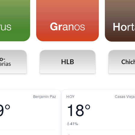
Benjamin Paz
HOY
Casas Vieja
9°
18°
💧
41%