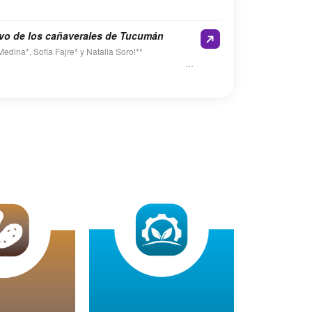
vo de los cañaverales de Tucumán
edina*, Sofía Fajre* y Natalia Sorol**
sumen
3 de junio de 2026, personal técnico de la