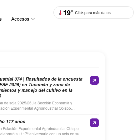
19°
Click para más datos
s
Accesos
strial 374 | Resultados de la encuesta
ESE 2026) en Tucumán y zona de
imientos y manejo del cultivo en la
6
aña de soja 2025/26, la Sección Economía y
stación Experimental Agroindustrial Obispo
ealizó la Encuesta de soja…
ió 117 años
 la Estación Experimental Agroindustrial Obispo
lebraró su 117º aniversario con un acto en su
…