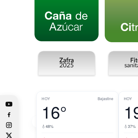
HOY
Bajastine
HOY
16°
1
‹
💧
48%
💧
37%