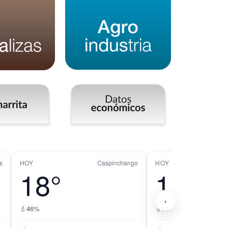
s
HOY
Caspinchango
HOY
18°
19°
›
💧
46%
💧
55%