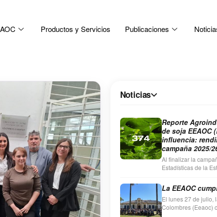
EEAOC
Productos y Servicios
Publicaciones
Noticia
Noticias
Reporte Agroindu
de soja EEAOC (
influencia: rend
campaña 2025/2
Al finalizar la camp
Estadísticas de la E
Colombres (EEAOC) r
La EEAOC cumpl
El lunes 27 de julio,
Colombres (Eeaoc) ce
sede de Las Talitas.