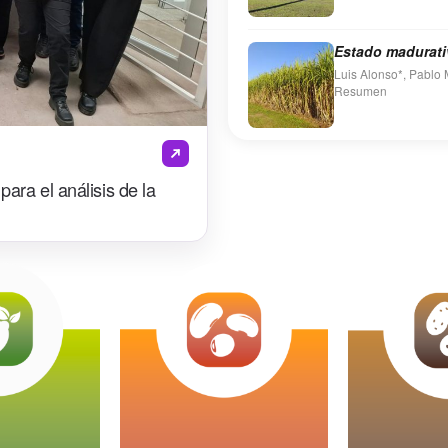
Estado madurati
Luis Alonso*, Pablo M
Re
Entre los días 22 y 2
Sección…
ara el análisis de la