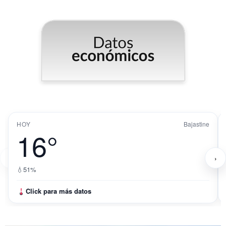
HOY
Bajastine
16°
‹
›
💧
51%
Click para más datos