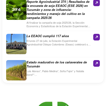
Reporte Agroindustrial 374 | Resultados de
la encuesta de soja EEAOC (ESE 2026) en
Tucumán y zona de influencia:
rendimientos y manejo del cultivo en la
campaña 2025/26
Al finalizar la campaña de soja 2025/26, la Sección
Economía y Estadísticas de la Estación Experimental
Agroindustrial Obispo Colombres (EEAOC) realizó la
Encuesta de soja…
La EEAOC cumplió 117 años
El lunes 27 de julio, la Estación Experimental
Agroindustrial Obispo Colombres (Eeaoc) celebraró su
117º aniversario con un acto en su sede de Las Talitas.
…
Estado madurativo de los cañaverales de
Tucumán
Luis Alonso*, Pablo Medina*, Sofía Fajre* y Natalia
Sorol**
Resume
Entre los días 22 y 23 de junio de 2026, personal técnico
de la Sección…