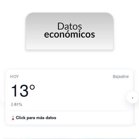
HOY
Bajastine
13°
‹
›
💧
61%
Click para más datos