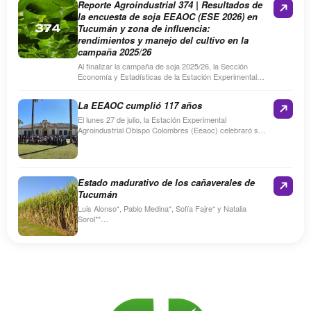
Reporte Agroindustrial 374 | Resultados de
la encuesta de soja EEAOC (ESE 2026) en
Tucumán y zona de influencia:
rendimientos y manejo del cultivo en la
campaña 2025/26
Al finalizar la campaña de soja 2025/26, la Sección
Economía y Estadísticas de la Estación Experimental
Agroindustrial Obispo Colombres (EEAOC) realizó la
Encuesta de soja…
La EEAOC cumplió 117 años
El lunes 27 de julio, la Estación Experimental
Agroindustrial Obispo Colombres (Eeaoc) celebraró su
117º aniversario con un acto en su sede de Las Talitas.
…
Estado madurativo de los cañaverales de
Tucumán
Luis Alonso*, Pablo Medina*, Sofía Fajre* y Natalia
Sorol**
Resume
Entre los días 22 y 23 de junio de 2026, personal técnico
de la Sección…